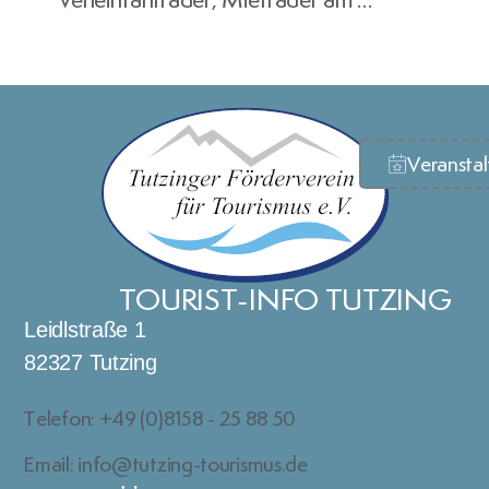
Veransta
TOURIST-INFO TUTZING
Leidlstraße 1
82327 Tutzing
Telefon: +49 (0)8158 - 25 88 50
Email: info@tutzing-tourismus.de