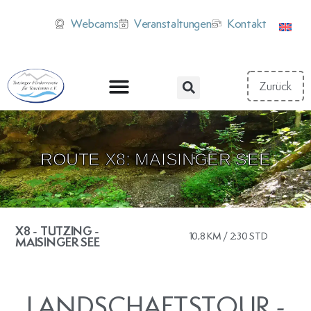
Webcams
Veranstaltungen
Kontakt
ROUTE X8: MAISINGER SEE
X8 - TUTZING -
10,8 KM / 2:30 STD
MAISINGER SEE
Traubinger Straße – Traubing –
Aschering – Maisinger See (Biergarten) –
(Possenhofen S-Bahn)
LANDSCHAFTSTOUR -