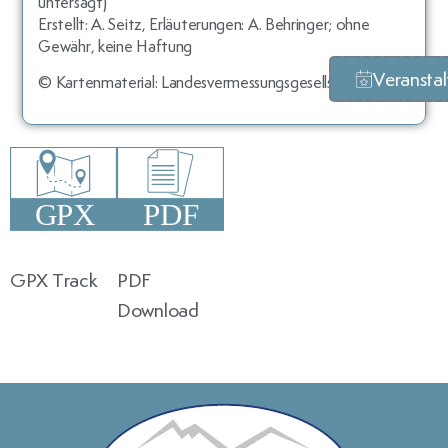
untersagt)
Erstellt: A. Seitz, Erläuterungen: A. Behringer; ohne
Gewähr, keine Haftung
Veransta
© Kartenmaterial: Landesvermessungsgesellschaft (LVG)
GPX Track
PDF
Download